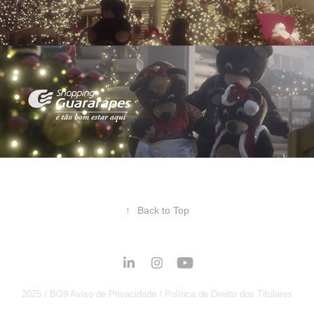
↑
Back to Top
2025 /
BG9
Aviso de Privacidade
/
Política de Direito dos Titulares